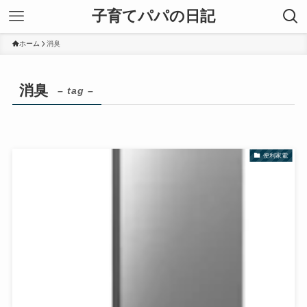
子育てパパの日記
ホーム
消臭
消臭
– tag –
便利家電