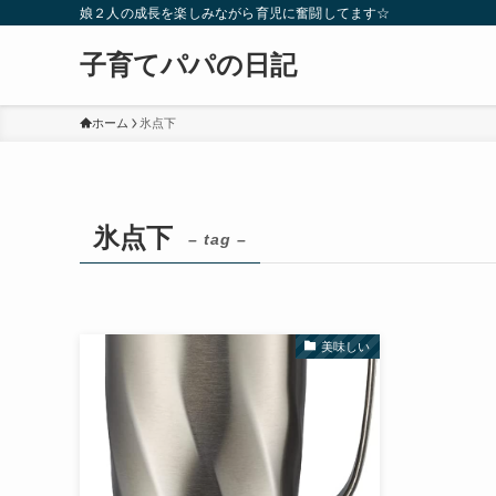
娘２人の成長を楽しみながら育児に奮闘してます☆
子育てパパの日記
ホーム
氷点下
氷点下
– tag –
美味しい