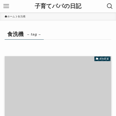
子育てパパの日記
ホーム
食洗機
食洗機
– tag –
便利家電