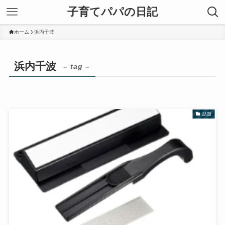
子育てパパの日記
ホーム
浜内千波
浜内千波
– tag –
話題