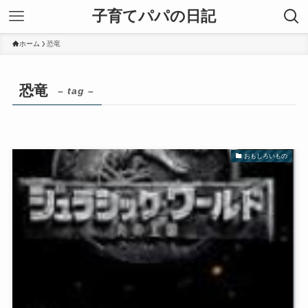
子育てパパの日記
ホーム
恐竜
恐竜
– tag –
おもしろいもの