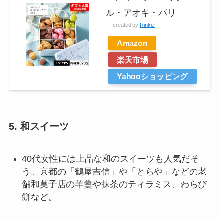
ル・アオキ・パリ
created by
Rinker
Amazon
楽天市場
Yahooショッピング
5.
和スイーツ
40代女性には上品な和のスイーツも人気だそ
う。京都の「鶴屋吉信」や「とらや」などの老
舗和菓子店の羊羹や抹茶のティラミス、わらび
餅など。