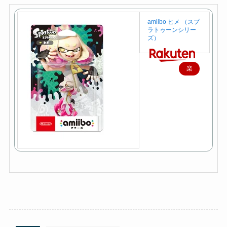
amiibo ヒメ （スプ
ラトゥーンシリー
ズ）
楽
天
で
購
入