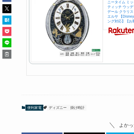
ニータイム ミッ
ティッチ ウッデ
デール クラリス
エルサ 【Disn
ング対応】【お
便利家電
ディズニー
掛け時計
よかっ