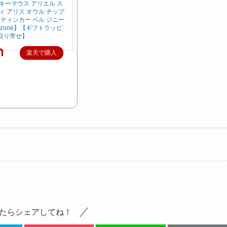
キーマウス アリエル ス
ィ アリス オウル チップ
 ティンカー ベル ジニー
eyzone】【ギフトラッピ
取り寄せ】
楽天で購入
たらシェアしてね！