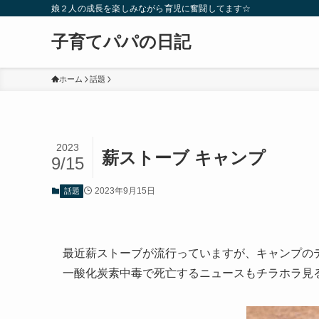
娘２人の成長を楽しみながら育児に奮闘してます☆
子育てパパの日記
ホーム
話題
2023
薪ストーブ キャンプ
9/15
2023年9月15日
話題
最近薪ストーブが流行っていますが、キャンプの
一酸化炭素中毒で死亡するニュースもチラホラ見