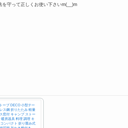
守って正しくお使い下さいm(__)m
ストーブ DECO 小型テー
レス鋼 折りたたみ 軽量
ス窓付 キャンプ ストー
 暖房器具 料理 調理 キ
 コンパクト 折り畳み式