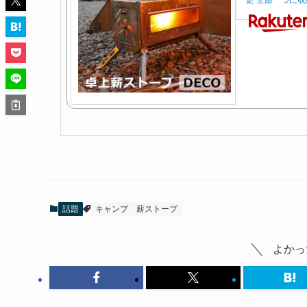
足 全部一つに収
話題
キャンプ
薪ストーブ
よかっ