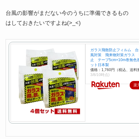
台風の影響がまだない今のうちに準備できるもの
はしておきたいですよね(>_<)
ガラス飛散防止フィルム 台
風対策 飛来物対策ガラス 
止 テープ5cm×10m巻無色
ット日本製
価格：1,760円（税込、送料
3/8/10時点)
楽