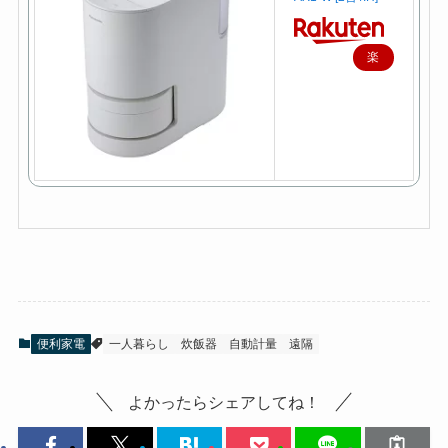
楽
天
で
購
入
便利家電
一人暮らし
炊飯器
自動計量
遠隔
よかったらシェアしてね！