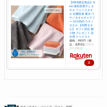
【WEB限定商品】N
ew 速乾部屋干しタ
オル フェイスタオ
ル 抗菌防臭 吸水 ウ
チノタオルギャラリ
ー UCHINO ウチノ
タオル 【内野タオ
ル】 ギフト対応 贈
り物 プレゼント 自
分用 クリスマス
価格：990円（税
込、送料別)
(2022/
12/12時点)
楽
天
で
購
入