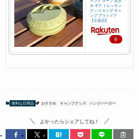
テント タープ 焚き
火 ギア トレッキン
グ ハイキング キャ
ンプ アウトドア
【正規品】
楽
天
で
購
入
便利な日用品
おすすめ
キャンプグッズ
ハングバーガー
よかったらシェアしてね！