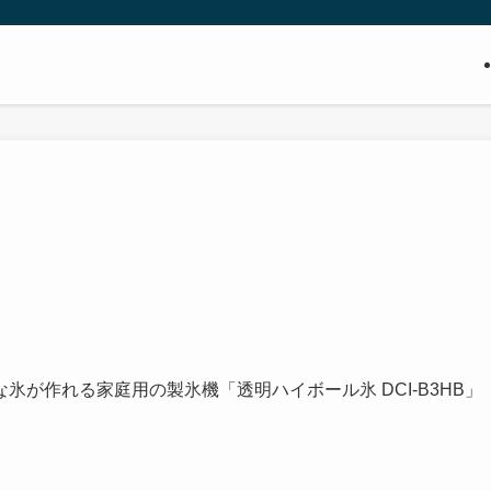
が作れる家庭用の製氷機「透明ハイボール氷 DCI-B3HB」