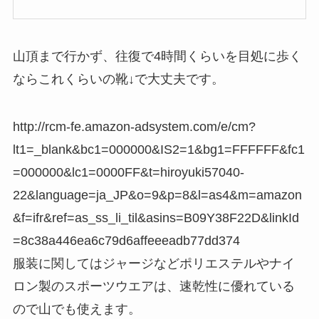
で
購
入
山頂まで行かず、往復で4時間くらいを目処に歩く
ならこれくらいの靴↓で大丈夫です。
http://rcm-fe.amazon-adsystem.com/e/cm?
lt1=_blank&bc1=000000&IS2=1&bg1=FFFFFF&fc1
=000000&lc1=0000FF&t=hiroyuki57040-
22&language=ja_JP&o=9&p=8&l=as4&m=amazon
&f=ifr&ref=as_ss_li_til&asins=B09Y38F22D&linkId
=8c38a446ea6c79d6affeeeadb77dd374
服装に関してはジャージなどポリエステルやナイ
ロン製のスポーツウエアは、速乾性に優れている
ので山でも使えます。