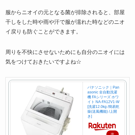
服からニオイの元となる菌が排除されると、部屋
干しをした時や雨や汗で服が濡れた時などのニオ
イ戻りも防ぐことができます。
周りを不快にさせないためにも自分のニオイには
気をつけておきたいですよね☆
パナソニック｜Pan
asonic 全自動洗濯
機 FAシリーズ ホワ
イト NA-FA12V1-W
[洗濯12.0kg /簡易乾
燥(送風機能) /上開
き]
楽