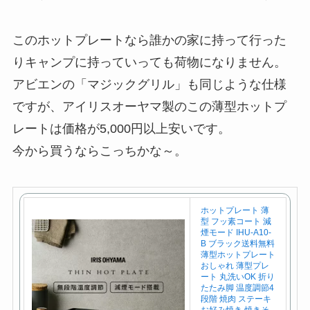
このホットプレートなら誰かの家に持って行った
りキャンプに持っていっても荷物になりません。
アビエンの「マジックグリル」も同じような仕様
ですが、アイリスオーヤマ製のこの薄型ホットプ
レートは価格が5,000円以上安いです。
今から買うならこっちかな～。
ホットプレート 薄
型 フッ素コート 減
煙モード IHU-A10-
B ブラック送料無料
薄型ホットプレート
おしゃれ 薄型プレ
ート 丸洗いOK 折り
たたみ脚 温度調節4
段階 焼肉 ステーキ