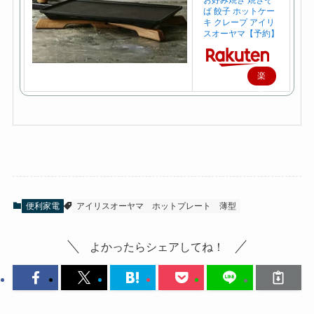
お好み焼き 焼きそ
ば 餃子 ホットケー
キ クレープ アイリ
スオーヤマ【予約】
楽
天
で
購
入
便利家電
アイリスオーヤマ
ホットプレート
薄型
よかったらシェアしてね！