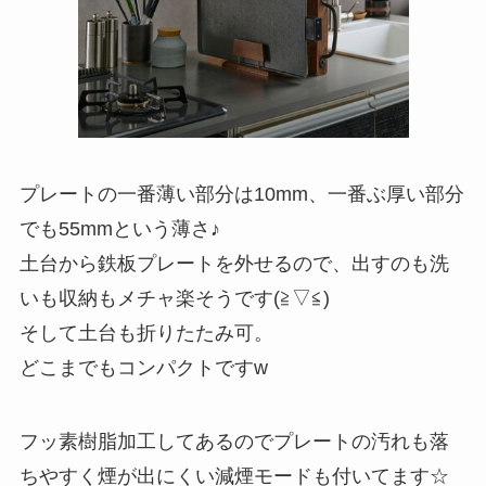
プレートの一番薄い部分は10mm、一番ぶ厚い部分
でも55mmという薄さ♪
土台から鉄板プレートを外せるので、出すのも洗
いも収納もメチャ楽そうです(≧▽≦)
そして土台も折りたたみ可。
どこまでもコンパクトですw
フッ素樹脂加工してあるのでプレートの汚れも落
ちやすく煙が出にくい減煙モードも付いてます☆