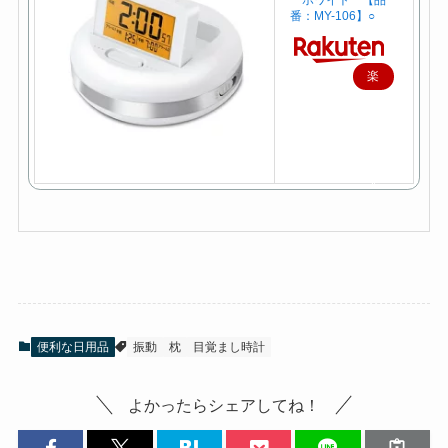
番：MY-106】○
楽
天
で
購
入
便利な日用品
振動
枕
目覚まし時計
よかったらシェアしてね！