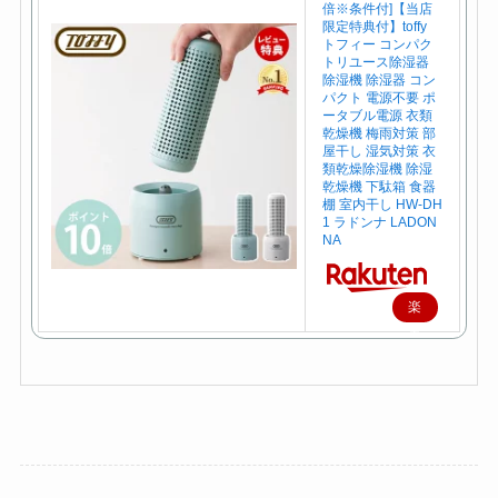
倍※条件付]【当店
限定特典付】toffy
トフィー コンパク
トリユース除湿器
除湿機 除湿器 コン
パクト 電源不要 ポ
ータブル電源 衣類
乾燥機 梅雨対策 部
屋干し 湿気対策 衣
類乾燥除湿機 除湿
乾燥機 下駄箱 食器
棚 室内干し HW-DH
1 ラドンナ LADON
NA
楽
天
で
購
入