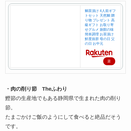
鯛茶漬け 4人前ギフ
トセット 天然鯛 贈
り物 プレゼント 高
級ギフト お取り寄
せグルメ 旅館の味
簡単調理 お茶漬け
鮮度抜群 母の日 父
の日 お中元
楽
天
で
購
・肉の削り節 Theふわり
入
鰹節の生産地でもある静岡県で生まれた肉の削り
節。
たまごかけご飯のようにして食べると絶品だそう
です。