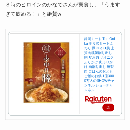
３時のヒロインのかなでさんが実食し、「うます
ぎて飲める！」と絶賛w
静岡ミート The Oni
ku 削り節ミートふ
わり 豚 30g×1袋 上
質肉燻製削り出し
削 ザお肉 ザオニク
ふりかけ 肉ふりか
け 肉削り出し 燻製
肉 ごはんのおとも
ご飯のお供 1億300
0万人のSHOWチャ
ンネル ショーチャ
ンネル
楽
天
で