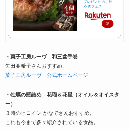
プレゼント のし対
応 肉フェス
楽
天
で
購
入
・菓子工房ルーヴ 和三盆手巻
矢田亜希子さんおすすめ。
菓子工房ルーヴ 公式ホームページ
・牡蠣の瓶詰め 花瑠＆花星（オイル＆オイスタ
ー）
３時のヒロイン かなでさんおすすめ。
これも今まで多々紹介されている食品。