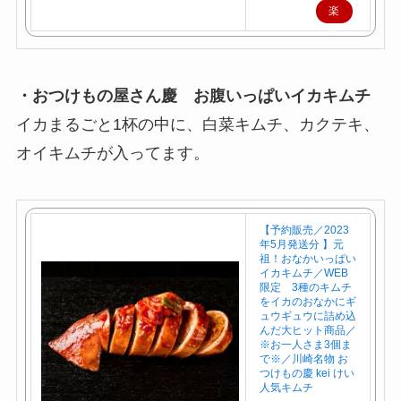
楽
天
で
購
・おつけもの屋さん慶 お腹いっぱいイカキムチ
入
イカまるごと1杯の中に、白菜キムチ、カクテキ、
オイキムチが入ってます。
【予約販売／2023
年5月発送分 】元
祖！おなかいっぱい
イカキムチ／WEB
限定 3種のキムチ
をイカのおなかにギ
ュウギュウに詰め込
んだ大ヒット商品／
※お一人さま3個ま
で※／川崎名物 お
つけもの慶 kei けい
人気キムチ