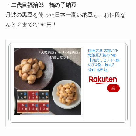
購
・二代目福治郎 鶴の子納豆
入
丹波の黒豆を使った日本一高い納豆も。お値段な
んと２食で2,160円！
国産大豆 大粒と小
粒納豆人気の2種
【お試しセット (鶴
の子4袋・鈴丸2
袋)】送料込
楽
天
で
購
入