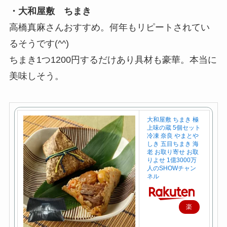
・大和屋敷 ちまき
高橋真麻さんおすすめ。何年もリピートされてい
るそうです(^^)
ちまき1つ1200円するだけあり具材も豪華。本当に
美味しそう。
大和屋敷 ちまき 極
上味の蔵 5個セット
冷凍 奈良 やまとや
しき 五目ちまき 海
老 お取り寄せ お取
りよせ 1億3000万
人のSHOWチャン
ネル
楽
天