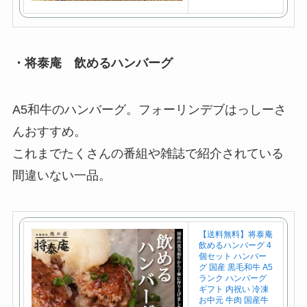
で
購
入
・将泰庵 飲めるハンバーグ
A5和牛のハンバーグ。フォーリンデブはっしーさ
んおすすめ。
これまでたくさんの番組や雑誌で紹介されている
間違いない一品。
【送料無料】将泰庵
飲めるハンバーグ 4
個セット ハンバー
グ 国産 黒毛和牛 A5
ランク ハンバーグ
ギフト 内祝い 冷凍
お中元 牛肉 国産牛