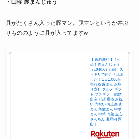
・山珍 豚まんじゅう
具がたくさん入った豚マン。豚マンというか丼ぶ
りもののように具が入ってますw
【 送料無料 】 絶
品！豚まんじゅう
（10個入）山珍 [ ス
ッキリで紹介されま
した！ 1日1,000個
売れる 豚まん お取
り寄せ グルメ ギフ
ト プチギフト 結婚
出産 引越 退職 お祝
い 内祝い お土産 肉
まん 角煮まん 中華
まん 中華 惣菜 点心
さんちん 瀬戸内 岡
山 ]