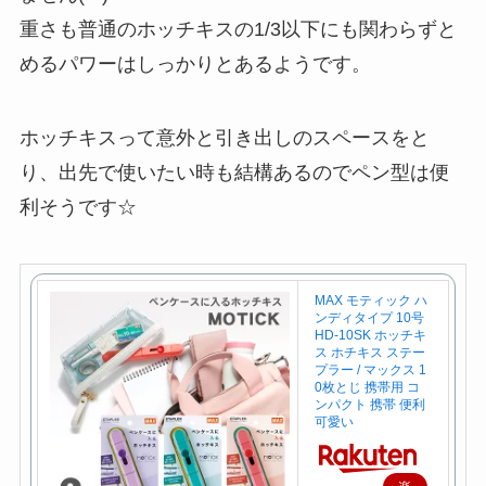
重さも普通のホッチキスの1/3以下にも関わらずと
めるパワーはしっかりとあるようです。
ホッチキスって意外と引き出しのスペースをと
り、出先で使いたい時も結構あるのでペン型は便
利そうです☆
MAX モティック ハ
ンディタイプ 10号
HD-10SK ホッチキ
ス ホチキス ステー
プラー / マックス 1
0枚とじ 携帯用 コ
ンパクト 携帯 便利
可愛い