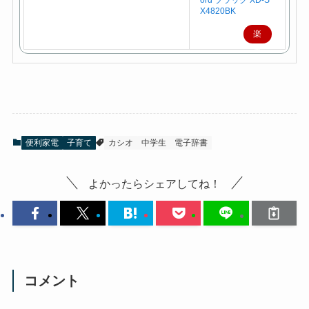
SIO 電子辞書 EX-w
ord ブラック XD-S
X4820BK
楽
天
で
購
入
便利家電
子育て
カシオ
中学生
電子辞書
よかったらシェアしてね！