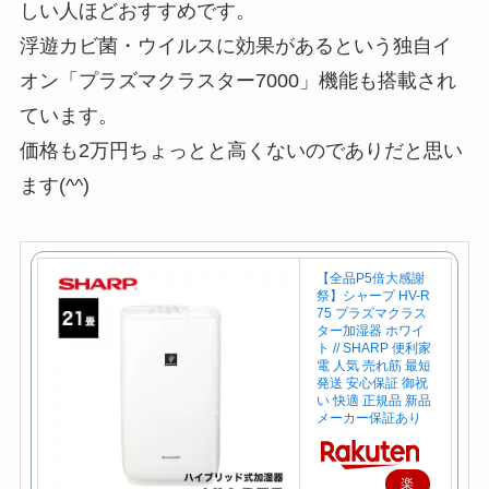
しい人ほどおすすめです。
浮遊カビ菌・ウイルスに効果があるという独自イ
オン「プラズマクラスター7000」機能も搭載され
ています。
価格も2万円ちょっとと高くないのでありだと思い
ます(^^)
【全品P5倍大感謝
祭】シャープ HV-R
75 プラズマクラス
ター加湿器 ホワイ
ト // SHARP 便利家
電 人気 売れ筋 最短
発送 安心保証 御祝
い 快適 正規品 新品
メーカー保証あり
楽