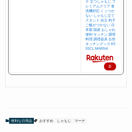
ナ 立つしゃもじ プ
レミアムクリア 食
洗機対応 くっつか
ない しゃもじ立て
スタンド 自立 杓子
ご飯がつかない 日
本製 国産 おしゃれ
便利 キッチン 調理
料理 調理器具 台所
キッチングッズ K5
55CL MARNA
楽
天
で
購
入
便利な日用品
おすすめ
しゃもじ
マーナ