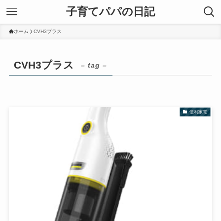
子育てパパの日記
ホーム
CVH3プラス
CVH3プラス
– tag –
便利家電