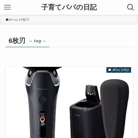
子育てパパの日記
ホーム
6枚刃
6枚刃
– tag –
便利な日用品