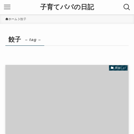
子育てパパの日記
ホーム
餃子
餃子
– tag –
美味しい