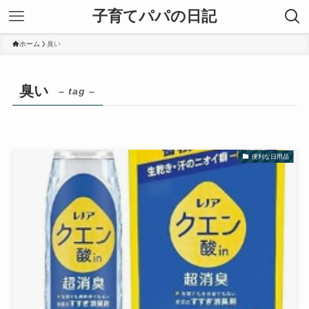
子育てパパの日記
ホーム
臭い
臭い
– tag –
便利な日用品