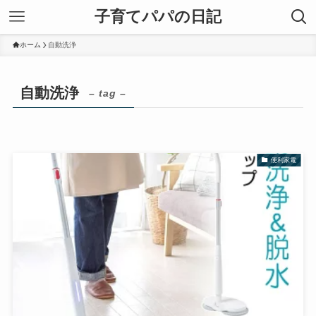
子育てパパの日記
ホーム
自動洗浄
自動洗浄
– tag –
便利家電