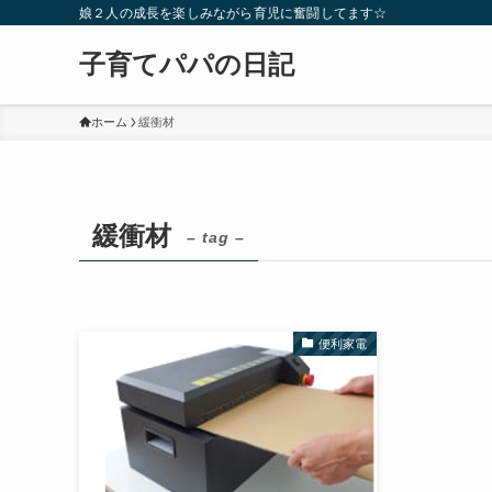
娘２人の成長を楽しみながら育児に奮闘してます☆
子育てパパの日記
ホーム
緩衝材
緩衝材
– tag –
便利家電