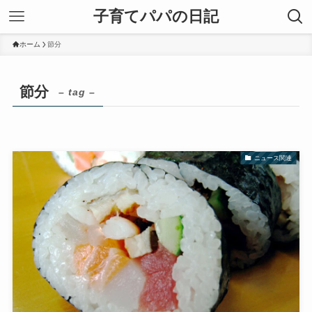
子育てパパの日記
ホーム
節分
節分
– tag –
ニュース関連