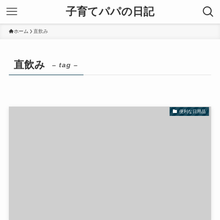
子育てパパの日記
ホーム
直飲み
直飲み
– tag –
便利な日用品