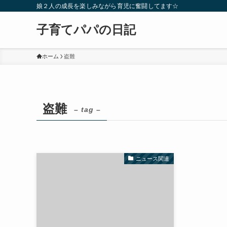
娘２人の成長を楽しみながら育児に奮闘してます☆
子育てパパの日記
ホーム
盗難
盗難
– tag –
ニュース関連