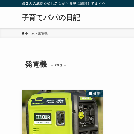
娘２人の成長を楽しみながら育児に奮闘してます☆
子育てパパの日記
ホーム
発電機
発電機
– tag –
健康