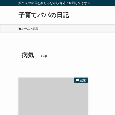
娘２人の成長を楽しみながら育児に奮闘してます☆
子育てパパの日記
ホーム
病気
病気
– tag –
健康