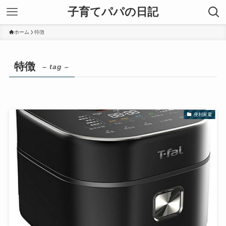
子育てパパの日記
ホーム
特徴
特徴
– tag –
便利家電