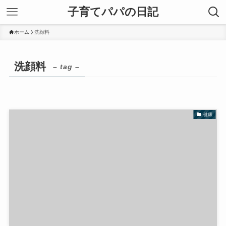
子育てパパの日記
ホーム
洗顔料
洗顔料
– tag –
健康