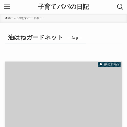
子育てパパの日記
ホーム
油はねガードネット
油はねガードネット
– tag –
便利な日用品