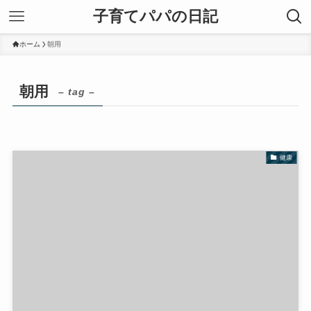
子育てパパの日記
ホーム
朝用
朝用
– tag –
健康