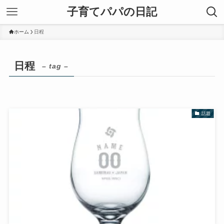
子育てパパの日記
ホーム
日程
日程
– tag –
話題