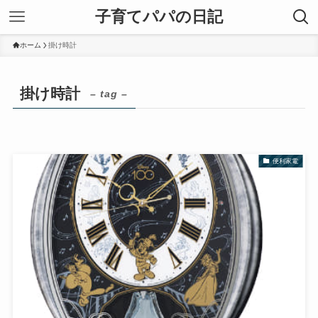
子育てパパの日記
ホーム
掛け時計
掛け時計
– tag –
便利家電