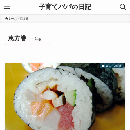
子育てパパの日記
ホーム
恵方巻
恵方巻
– tag –
ニュース関連