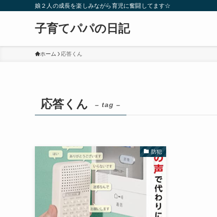
娘２人の成長を楽しみながら育児に奮闘してます☆
子育てパパの日記
ホーム
応答くん
応答くん
– tag –
防犯