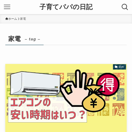
子育てパパの日記
ホーム
家電
家電
– tag –
節約