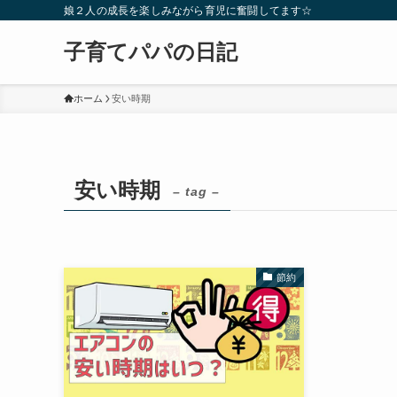
娘２人の成長を楽しみながら育児に奮闘してます☆
子育てパパの日記
ホーム
安い時期
安い時期
– tag –
節約