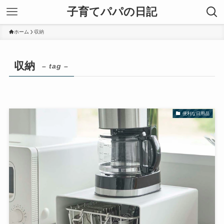
子育てパパの日記
ホーム
収納
収納
– tag –
便利な日用品