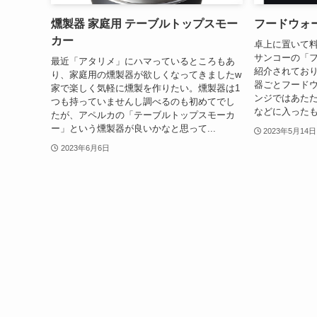
燻製器 家庭用 テーブルトップスモー
フードウォ
カー
卓上に置いて
サンコーの「
最近「アタリメ」にハマっているところもあ
紹介されており
り、家庭用の燻製器が欲しくなってきましたw
器ごとフード
家で楽しく気軽に燻製を作りたい。燻製器は1
ンジではあた
つも持っていませんし調べるのも初めてでし
などに入ったも
たが、アペルカの「テーブルトップスモーカ
ー」という燻製器が良いかなと思って...
2023年5月14日
2023年6月6日