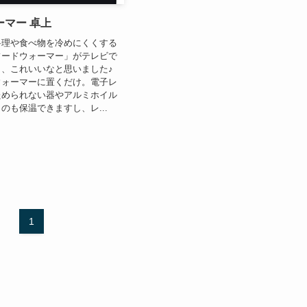
ーマー 卓上
料理や食べ物を冷めにくくする
フードウォーマー」がテレビで
、これいいなと思いました♪
ウォーマーに置くだけ。電子レ
ためられない器やアルミホイル
のも保温できますし、レ...
1