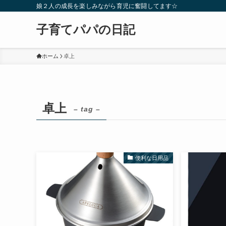
娘２人の成長を楽しみながら育児に奮闘してます☆
子育てパパの日記
ホーム
卓上
卓上
– tag –
便利な日用品