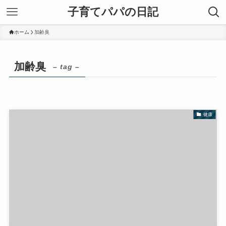
子育てパパの日記
ホーム
加齢臭
加齢臭
– tag –
健康