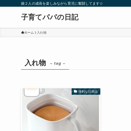
娘２人の成長を楽しみながら育児に奮闘してます☆
子育てパパの日記
ホーム
入れ物
入れ物
– tag –
便利な日用品