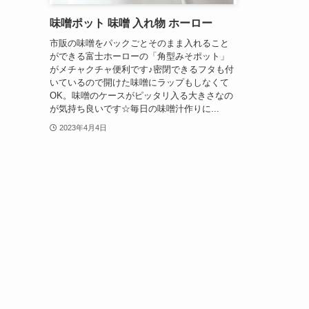
味噌ポット 味噌 入れ物 ホーロー
市販の味噌をパックごとそのまま入れること
ができる富士ホーローの「角型みそポット」
がメチャクチャ便利です♪密閉できるフタも付
いているので開けた味噌にラップもしなくて
OK。味噌のケースがピッタリ入る大きさなの
が気持ち良いです☆毎日の味噌汁作りに...
2023年4月4日