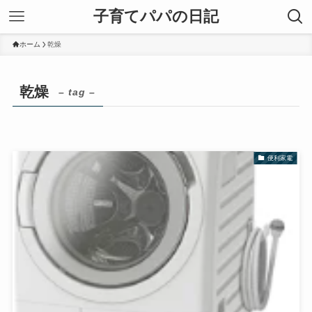
子育てパパの日記
ホーム
乾燥
乾燥
– tag –
便利家電